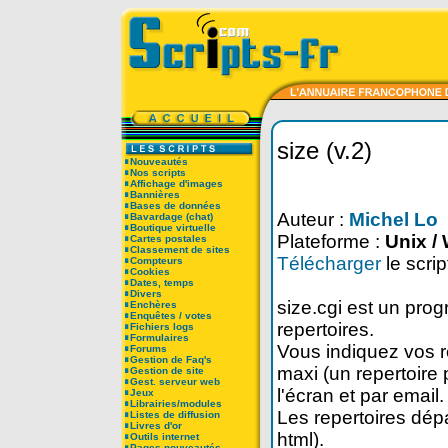
size (v.2)
Nouveautés
Nos scripts
Affichage d'images
Bannières
Bases de données
Auteur :
Michel Lo
Bavardage (chat)
Boutique virtuelle
Plateforme :
Unix / 
Cartes postales
Classement de sites
Télécharger
le scrip
Compteurs
Cookies
Dates, temps
Divers
size.cgi est un prog
Enchères
Enquêtes / votes
repertoires.
Fichiers logs
Formulaires
Vous indiquez vos re
Forums
Gestion de Faq's
maxi (un repertoire 
Gestion de site
Gest. serveur web
l'écran et par email.
Jeux
Librairies/modules
Les repertoires dépa
Listes de diffusion
Livres d'or
html).
Outils internet
Pages nouveautés