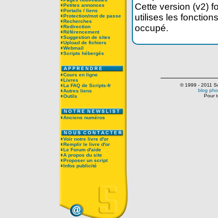
Cette version (v2) f
Petites annonces
Portails / liens
utilises les fonctio
Protection/mot de passe
Recherches
occupé.
Redirection
Référencement
Suggestion de sites
Upload de fichiers
Webmail
Scripts hébergés
Cours en ligne
Livres
© 1999 - 2011 Scr
La FAQ de Scripts-fr
blog pho
Autres liens
Pour t
Outils
Anciens numéros
Voir notre livre d'or
Remplir le livre d'or
Le Forum d'aide
A propos du site
Proposer un script
Infos publicité