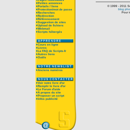
Petites annonces
© 1999 - 2011 Scr
Portails / liens
blog pho
Protection/mot de passe
Pour t
Recherches
Redirection
Référencement
Suggestion de sites
Upload de fichiers
Webmail
Scripts hébergés
Cours en ligne
Livres
La FAQ de Scripts-fr
Autres liens
Outils
Anciens numéros
Voir notre livre d'or
Remplir le livre d'or
Le Forum d'aide
A propos du site
Proposer un script
Infos publicité