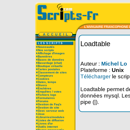
Loadtable
Nouveautés
Nos scripts
Affichage d'images
Bannières
Bases de données
Auteur :
Michel Lo
Bavardage (chat)
Boutique virtuelle
Plateforme :
Unix
Cartes postales
Classement de sites
Télécharger
le scrip
Compteurs
Cookies
Dates, temps
Divers
Loadtable permet de
Enchères
Enquêtes / votes
données mysql. Les 
Fichiers logs
Formulaires
pipe (|).
Forums
Gestion de Faq's
Gestion de site
Gest. serveur web
Jeux
Librairies/modules
Listes de diffusion
Livres d'or
Outils internet
Pages nouveautés