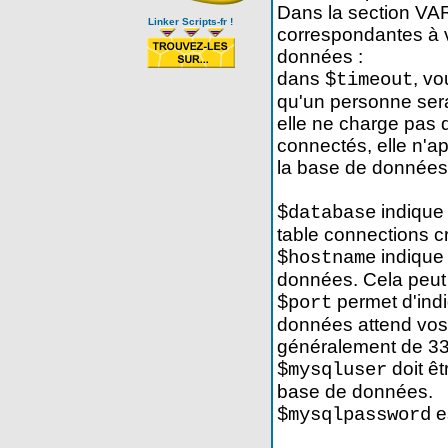
Dans la section VA
Linker Scripts-fr !
correspondantes à v
données :
dans
, v
$timeout
qu'un personne ser
elle ne charge pas 
connectés, elle n'a
la base de données
indique 
$database
table connections c
indique 
$hostname
données. Cela peut
permet d'indi
$port
données attend vos 
généralement de 33
doit êt
$mysqluser
base de données.
es
$mysqlpassword