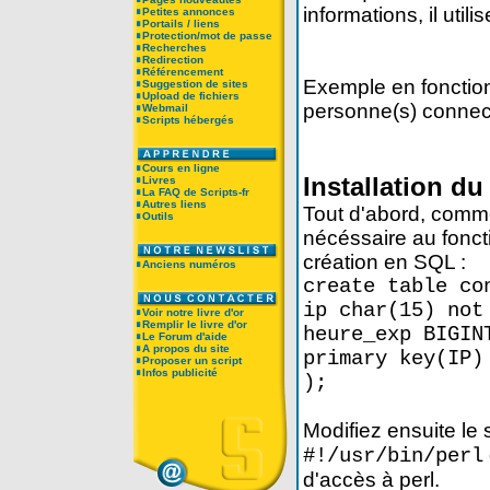
informations, il ut
Petites annonces
Portails / liens
Protection/mot de passe
Recherches
Redirection
Référencement
Exemple en fonctio
Suggestion de sites
Upload de fichiers
personne(s) connec
Webmail
Scripts hébergés
Cours en ligne
Installation du
Livres
La FAQ de Scripts-fr
Autres liens
Tout d'abord, comme
Outils
nécéssaire au fonct
création en SQL :
Anciens numéros
create table co
ip char(15) not
Voir notre livre d'or
Remplir le livre d'or
heure_exp BIGIN
Le Forum d'aide
A propos du site
primary key(IP)
Proposer un script
Infos publicité
);
Modifiez ensuite le 
#!/usr/bin/perl
d'accès à perl.