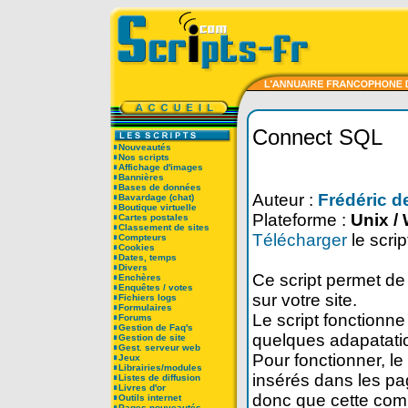
Connect SQL
Nouveautés
Nos scripts
Affichage d'images
Bannières
Bases de données
Auteur :
Frédéric d
Bavardage (chat)
Boutique virtuelle
Plateforme :
Unix /
Cartes postales
Classement de sites
Télécharger
le scrip
Compteurs
Cookies
Dates, temps
Divers
Ce script permet d
Enchères
Enquêtes / votes
sur votre site.
Fichiers logs
Formulaires
Le script fonctionn
Forums
Gestion de Faq's
quelques adapatatio
Gestion de site
Gest. serveur web
Pour fonctionner, le
Jeux
Librairies/modules
insérés dans les pag
Listes de diffusion
Livres d'or
donc que cette comm
Outils internet
Pages nouveautés