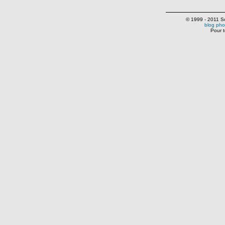
© 1999 - 2011 Scr
blog pho
Pour t